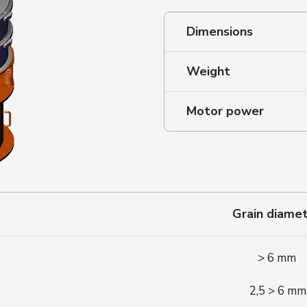
Dimensions
Weight
Motor power
Grain diame
> 6 mm
2,5 > 6 mm