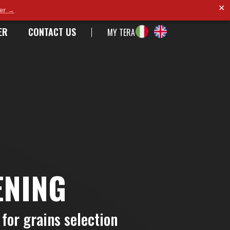
✕
der →
ER
CONTACT US
MY TERA
ENING
 for grains selection