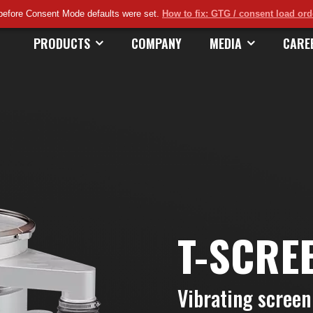
before Consent Mode defaults were set.
How to fix: GTG / consent load or
PRODUCTS
COMPANY
MEDIA
CARE
T-SCRE
Vibrating screen