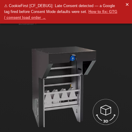
✕
⚠ CookieFirst [CF_DEBUG]: Late Consent detected — a Google
tag fired before Consent Mode defaults were set.
How to fix: GTG
/ consent load order →