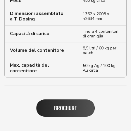
Peso
450 kg circa
Dimensioni assemblato
1362 x 2008 x
a T-Dosing
h2634 mm
Fino a 4 contenitori
Capacità di carico
di graniglia
8,5 litri / 60 kg per
Volume del contenitore
batch
Max. capacità del
50 kg Ag / 100 kg
contenitore
Au circa
BROCHURE