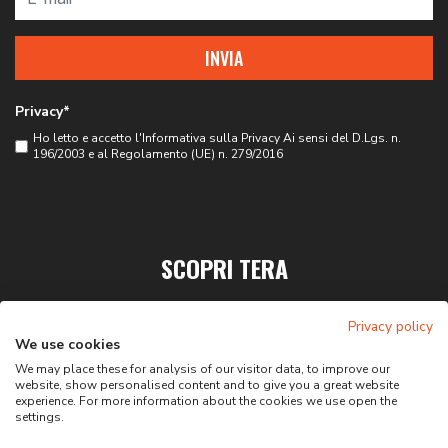
INVIA
Privacy*
Ho letto e accetto l'
Informativa sulla Privacy
Ai sensi del D.Lgs. n.
196/2003 e al Regolamento (UE) n. 279/2016
SCOPRI TERA
PRIVACY
Privacy policy
CONTATTI
We use cookies
We may place these for analysis of our visitor data, to improve our
website, show personalised content and to give you a great website
experience. For more information about the cookies we use open the
settings.