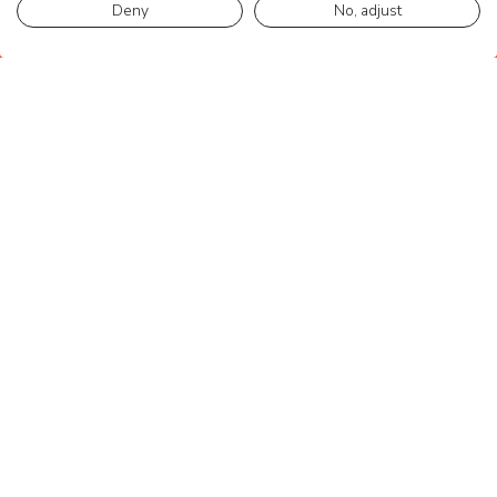
Deny
No, adjust
Nome
(*)
Azienda
(*)
Telefono
(*)
E-mail
(*)
Nazione
(*)