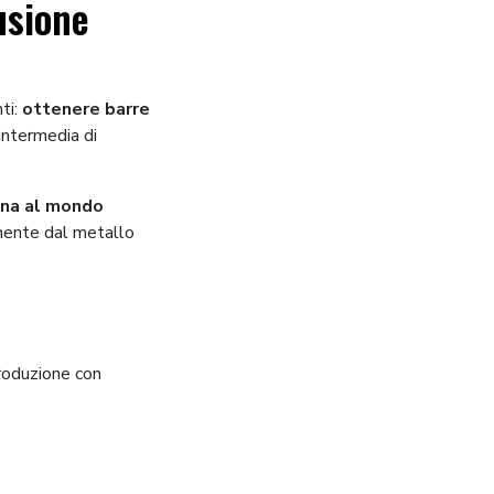
usione
ti:
ottenere barre
intermedia di
ina al mondo
amente dal metallo
produzione con