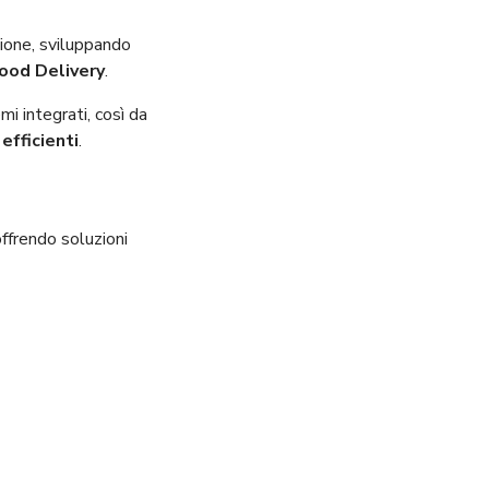
zione, sviluppando
ood Delivery
.
mi integrati, così da
fficienti
.
offrendo soluzioni