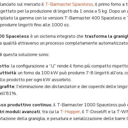
lanciato sul mercato il
T-Barmaster Spaceless
, il primo forno a
ogettato per la produzione di lingotti da 1 oncia a 5 kg. Dopo un 
 ampliato la gamma con le versioni T-Barmaster 400 Spaceless 
 produrre lingotti fino alle 1000 oz.
00 Spaceless
è un sistema integrato che
trasforma la granig
ma qualità attraverso un processo completamente automatizzato 
 di questa soluzione sono:
otto
: la configurazione a “U” rende il forno più compatto rispetto a
uttività
: un forno da 100 kW può produrre 7-8 lingotti all'ora, co
llo prodotto per ogni kW assorbito.
grafite
: l'eliminazione dei distanziatori e dei coperchi delle lingo
dell'81%.
sso produttivo continuo
, il T-Barmaster 1000 Spaceless può 
tri moduli avanzati
, tra cui la
T-Hopper
, il T-Doselift e la T-
zione della graniglia, e pesatura e serializzazione delle barre 