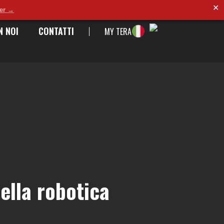
✕
der →
N NOI
CONTATTI
MY TERA
ella robotica