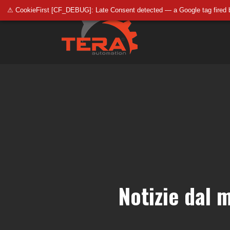
⚠ CookieFirst [CF_DEBUG]: Late Consent detected — a Google tag fired 
Notizie dal 