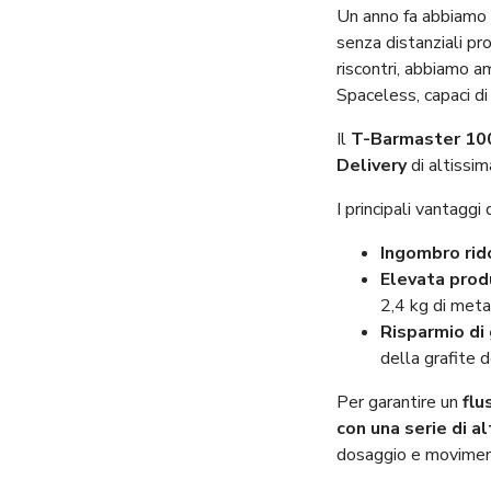
Un anno fa abbiamo 
senza distanziali pr
riscontri, abbiamo
Spaceless, capaci di
Il
T-Barmaster 10
Delivery
di altissi
I principali vantaggi
Ingombro rid
Elevata prod
2,4 kg di meta
Risparmio di 
della grafite 
Per garantire un
flu
con una serie di al
dosaggio e movimenta