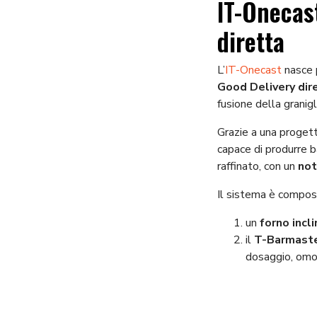
IT-Onecast
diretta
L’
IT-Onecast
nasce p
Good Delivery dire
fusione della granigl
Grazie a una proget
capace di produrre b
raffinato, con un
not
Il sistema è compost
un
forno incl
il
T-Barmaste
dosaggio, omog