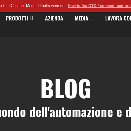
before Consent Mode defaults were set.
How to fix: GTG / consent load or
PRODOTTI
AZIENDA
MEDIA
LAVORA CO
BLOG
mondo dell'automazione e d