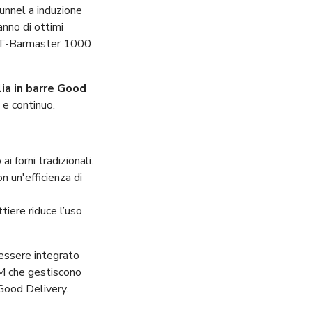
 tunnel a induzione
anno di ottimi
e T-Barmaster 1000
lia in barre Good
e continuo.
i forni tradizionali.
n un'efficienza di
ttiere riduce l’uso
essere integrato
WM che gestiscono
Good Delivery.