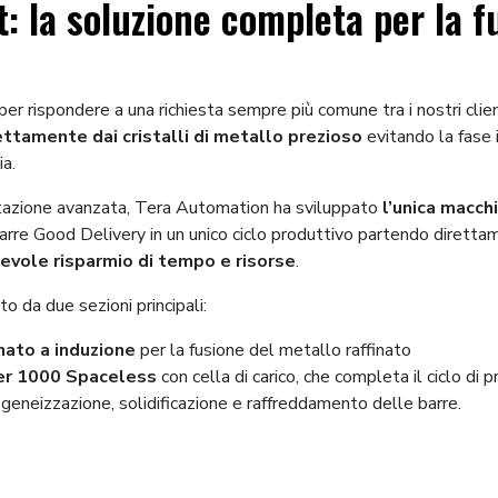
: la soluzione completa per la f
er rispondere a una richiesta sempre più comune tra i nostri clien
ttamente dai cristalli di metallo prezioso
evitando la fase 
ia.
tazione avanzata, Tera Automation ha sviluppato
l’unica macch
arre Good Delivery in un unico ciclo produttivo partendo dirett
evole risparmio di tempo e risorse
.
o da due sezioni principali:
inato a induzione
per la fusione del metallo raffinato
r 1000 Spaceless
con cella di carico, che completa il ciclo di 
eneizzazione, solidificazione e raffreddamento delle barre.