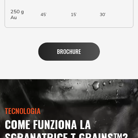
250 g
45’
15’
30’
Au
BROCHURE
TECNOLOGIA
COME FUNZIONA LA
SGRANATRICE T-GRAINS™?