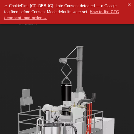
✕
⚠ CookieFirst [CF_DEBUG]: Late Consent detected — a Google
tag fired before Consent Mode defaults were set.
How to fix: GTG
/ consent load order →