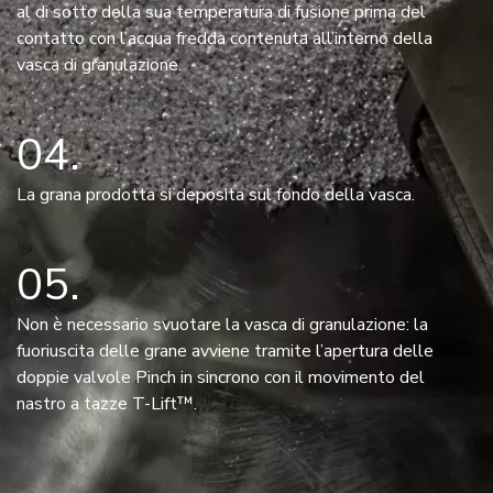
al di sotto della sua temperatura di fusione prima del
contatto con l’acqua fredda contenuta all’interno della
vasca di granulazione.
04
La grana prodotta si deposita sul fondo della vasca.
05
Non è necessario svuotare la vasca di granulazione: la
fuoriuscita delle grane avviene tramite l’apertura delle
doppie valvole Pinch in sincrono con il movimento del
nastro a tazze T-Lift™.