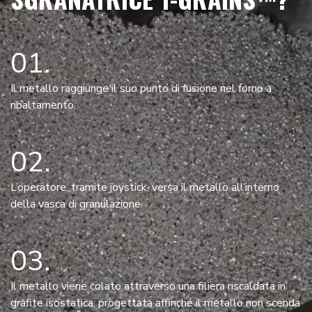
01
Il metallo raggiunge il suo punto di fusione nel forno a
ribaltamento.
02
L’operatore, tramite joystick, versa il metallo all’interno
della vasca di granulazione.
03
Il metallo viene colato attraverso una filiera riscaldata in
grafite isostatica, progettata affinché il metallo non scenda