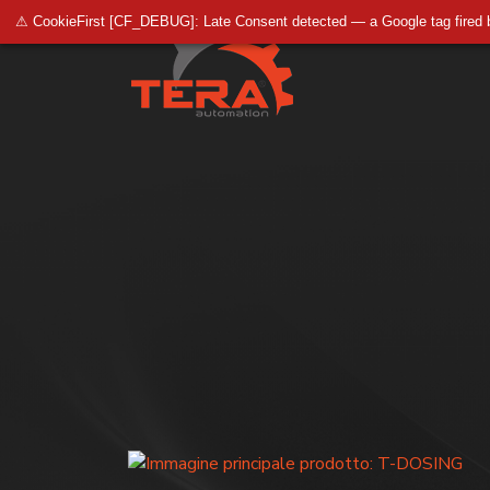
⚠ CookieFirst [CF_DEBUG]: Late Consent detected — a Google tag fired 