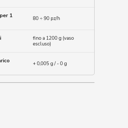
per 1
80 ÷ 90 pz/h
i
fino a 1200 g (vaso
escluso)
arico
+ 0,005 g / - 0 g