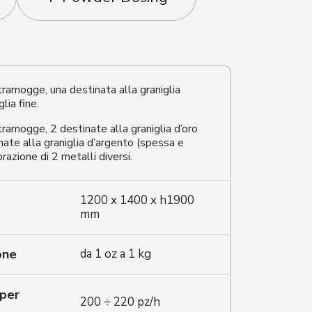
amogge, una destinata alla graniglia
lia fine.
amogge, 2 destinate alla graniglia d’oro
nate alla graniglia d’argento (spessa e
razione di 2 metalli diversi.
1200 x 1400 x h1900
mm
one
da 1 oz a 1 kg
 per
200 ÷ 220 pz/h