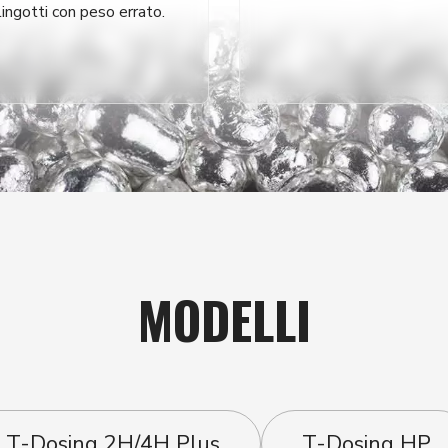
 lingotti con peso errato.
MODELLI
T-Dosing 2H/4H Plus
T-Dosing HP