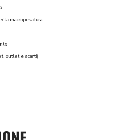
co
per la macropesatura
ante
et, outlet e scarti)
IONE