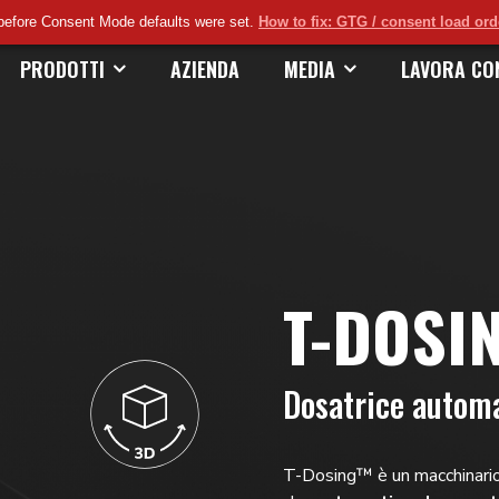
before Consent Mode defaults were set.
How to fix: GTG / consent load or
PRODOTTI
AZIENDA
MEDIA
LAVORA CO
T-DOSI
Dosatrice automa
T-Dosing™ è un macchinario i