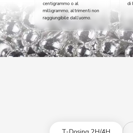
centigrammo o al
di
milligrammo, altrimenti non
raggiungibile dall’uomo.
T-Dosing 2H/4H