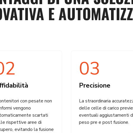
OVATIVA E AUTOMATIZZ
02
03
fidabilità
Precisione
contenitori con pesate non
La straordinaria accuratez
nformi vengono
delle celle di carico previ
tomaticamente scartati
eventuali aggiustamenti d
lle rispettive aree di
peso pre e post fusione.
cupero, evitando la fusione