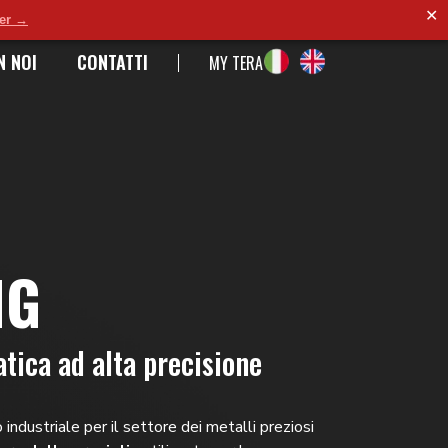
✕
der →
N NOI
CONTATTI
MY TERA
NG
tica ad alta precisione
ndustriale per il settore dei metalli preziosi