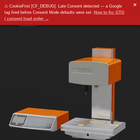
✕
⚠ CookieFirst [CF_DEBUG]: Late Consent detected — a Google
tag fired before Consent Mode defaults were set.
How to fix: GTG
/ consent load order →