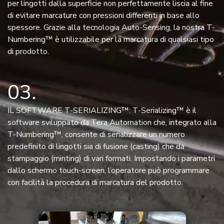
per lingotti dalla superficie non perfettamente liscia al fine
di evitare marcature con pressioni differenti in base allo
spessore. Grazie alla tecnologia Auto-Sensing, la nostra T-
Numbering™ è utilizzabile per la marcatura di qualsiasi tipo
di prodotto.
03
IL SOFTWARE T-SERIALIZING™: T-Serializing™ è il
software sviluppato da Tera Automation che, integrato alla
T-Numbering™, consente di serializzare un numero
predefinito di lingotti sia di fusione (casting) che da
stampaggio (minting) di vari formati. Impostando i parametri
dallo schermo touch-screen, l’operatore può programmare
con facilità la procedura di marcatura del prodotto.