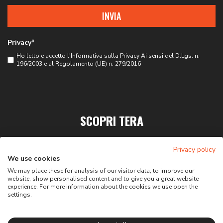
INVIA
Privacy*
Ho letto e accetto l'
Informativa sulla Privacy
Ai sensi del D.Lgs. n.
196/2003 e al Regolamento (UE) n. 279/2016
SCOPRI TERA
PRIVACY
Privacy policy
CONTATTI
We use cookies
We may place these for analysis of our visitor data, to improve our
website, show personalised content and to give you a great website
experience. For more information about the cookies we use open the
settings.