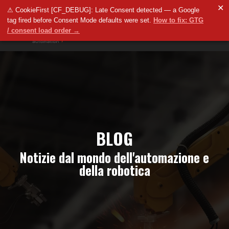
✕
⚠ CookieFirst [CF_DEBUG]: Late Consent detected — a Google
tag fired before Consent Mode defaults were set.
How to fix: GTG
/ consent load order →
BLOG
Notizie dal mondo dell'automazione e
della robotica