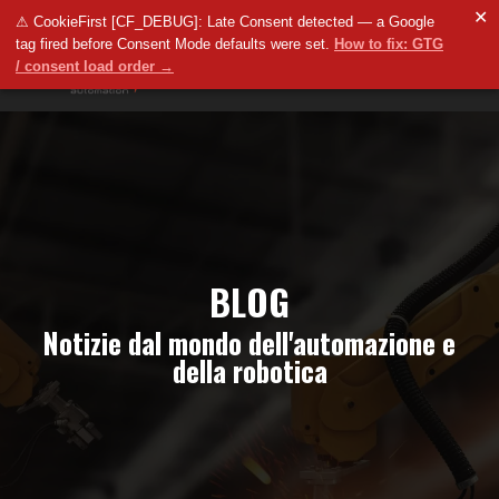
✕
⚠ CookieFirst [CF_DEBUG]: Late Consent detected — a Google
tag fired before Consent Mode defaults were set.
How to fix: GTG
/ consent load order →
BLOG
Notizie dal mondo dell'automazione e
della robotica