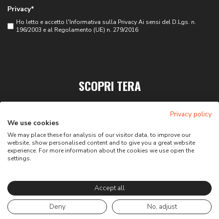
Privacy*
Ho letto e accetto l'
Informativa sulla Privacy
Ai sensi del D.Lgs. n.
196/2003 e al Regolamento (UE) n. 279/2016
SCOPRI TERA
PRIVACY
Privacy policy
CONTATTI
We use cookies
We may place these for analysis of our visitor data, to improve our
website, show personalised content and to give you a great website
experience. For more information about the cookies we use open the
settings.
Accept all
Deny
No, adjust
Web agency:
X-BRAIN